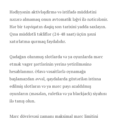
Hədiyyənin aktivləşdirmə və istifadə müddətini
nəzərə almamaq onun avtomatik ləğvi ilə nəticələnir.
Hər bir təşviqatın dəqiq son tarixini yadda saxlayın.
Qısa müddətli təkliflər (24-48 saat) üçün şəxsi
xatırlatma qurmaq faydalıdır.
Qadağan olunmuş slotlarda və ya oyunlarda mərc
etmək vager şərtlərinin yerinə yetirilməsinə
hesablanmır. Əlavə vəsaitlərlə oynamağa
başlamazdan əvvəl, qaydalarda göstərilən istisna
edilmiş slotların və ya mərc payı azaldılmış
oyunların (məsələn, ruletka və ya blackjack) siyahısı
ilə tanış olun.
Mərc dövriyyəsi zamanı maksimal mərc limitini