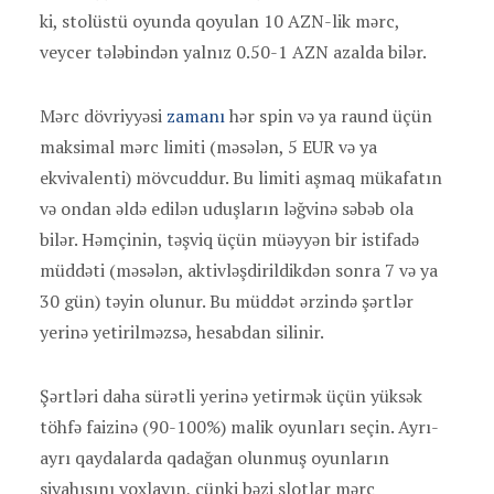
ki, stolüstü oyunda qoyulan 10 AZN-lik mərc,
veycer tələbindən yalnız 0.50-1 AZN azalda bilər.
Mərc dövriyyəsi
zamanı
hər spin və ya raund üçün
maksimal mərc limiti (məsələn, 5 EUR və ya
ekvivalenti) mövcuddur. Bu limiti aşmaq mükafatın
və ondan əldə edilən uduşların ləğvinə səbəb ola
bilər. Həmçinin, təşviq üçün müəyyən bir istifadə
müddəti (məsələn, aktivləşdirildikdən sonra 7 və ya
30 gün) təyin olunur. Bu müddət ərzində şərtlər
yerinə yetirilməzsə, hesabdan silinir.
Şərtləri daha sürətli yerinə yetirmək üçün yüksək
töhfə faizinə (90-100%) malik oyunları seçin. Ayrı-
ayrı qaydalarda qadağan olunmuş oyunların
siyahısını yoxlayın, çünki bəzi slotlar mərc