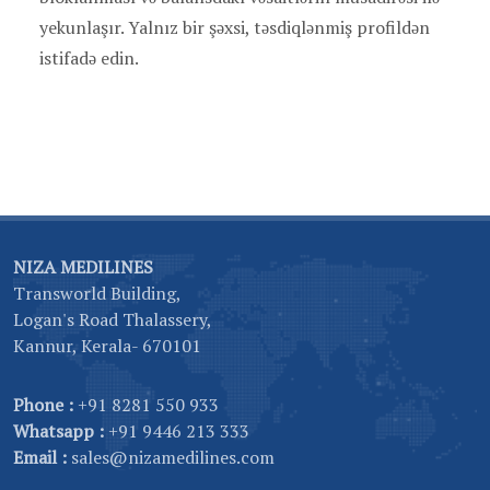
yekunlaşır. Yalnız bir şəxsi, təsdiqlənmiş profildən
istifadə edin.
NIZA MEDILINES
Transworld Building,
Logan's Road Thalassery,
Kannur, Kerala- 670101
Phone :
+91 8281 550 933
Whatsapp :
+91 9446 213 333
Email :
sales@nizamedilines.com