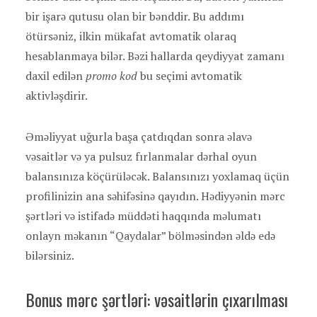
bir işarə qutusu olan bir bənddir. Bu addımı
ötürsəniz, ilkin mükafat avtomatik olaraq
hesablanmaya bilər. Bəzi hallarda qeydiyyat zamanı
daxil edilən
promo kod
bu seçimi avtomatik
aktivləşdirir.
Əməliyyat uğurla başa çatdıqdan sonra əlavə
vəsaitlər və ya pulsuz fırlanmalar dərhal oyun
balansınıza köçürüləcək. Balansınızı yoxlamaq üçün
profilinizin ana səhifəsinə qayıdın. Hədiyyənin mərc
şərtləri və istifadə müddəti haqqında məlumatı
onlayn məkanın “Qaydalar” bölməsindən əldə edə
bilərsiniz.
Bonus mərc şərtləri: vəsaitlərin çıxarılması