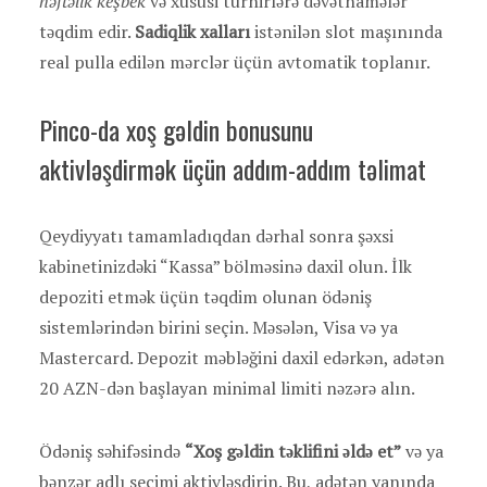
həftəlik keşbek
və xüsusi turnirlərə dəvətnamələr
təqdim edir.
Sadiqlik xalları
istənilən slot maşınında
real pulla edilən mərclər üçün avtomatik toplanır.
Pinco-da xoş gəldin bonusunu
aktivləşdirmək üçün addım-addım təlimat
Qeydiyyatı tamamladıqdan dərhal sonra şəxsi
kabinetinizdəki “Kassa” bölməsinə daxil olun. İlk
depoziti etmək üçün təqdim olunan ödəniş
sistemlərindən birini seçin. Məsələn, Visa və ya
Mastercard. Depozit məbləğini daxil edərkən, adətən
20 AZN-dən başlayan minimal limiti nəzərə alın.
Ödəniş səhifəsində
“Xoş gəldin təklifini əldə et”
və ya
bənzər adlı seçimi aktivləşdirin. Bu, adətən yanında