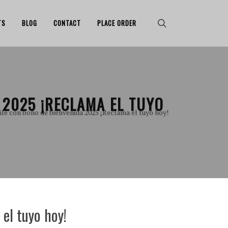
TS
BLOG
CONTACT
PLACE ORDER
 2025 ¡RECLAMA EL TUYO
ile con bono de bienvenida 2025 ¡Reclama el tuyo hoy!
el tuyo hoy!