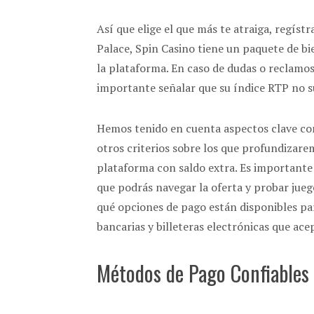
Así que elige el que más te atraiga, regí
Palace, Spin Casino tiene un paquete de bi
la plataforma. En caso de dudas o reclamos 
importante señalar que su índice RTP no su
Hemos tenido en cuenta aspectos clave como
otros criterios sobre los que profundizare
plataforma con saldo extra. Es importante 
que podrás navegar la oferta y probar jue
qué opciones de pago están disponibles para
bancarias y billeteras electrónicas que ace
Métodos de Pago Confiables 