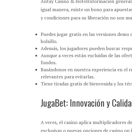
Antay Casino & HotelInformación general 
igual manera, existe un bono para apuestas
y condiciones para su liberación no son muy
Puedes jugar gratis en las versiones demo 
bolsillo.
Además, los jugadores pueden buscar resp
Aunque a veces están excluidas de las ofert
fondos.
Basándonos en nuestra experiencia en el ru
relevantes para evitarlas.
Tiene tiradas gratis de bienvenida y los té
JugaBet: Innovación y Calid
A veces, el casino aplica multiplicadores 
exclusivas o nuevas opciones de casino on 