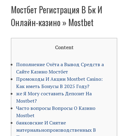
Мостбет Регистрация В Бк И
Онлайн-казино » Mostbet
Content
Пополнение Счёта а Вывод Средств а
Сайте Казино Мостбет
Промокоды И Акции Mostbet Casino:
Как иметь Бонусы В 2025 Году?
же Я Могу составить Депозит На
Mostbet?
Часто вопросы Вопросы О Казино
Mostbet
банковские И Снятие
материальнопроизводственных В