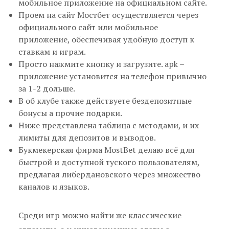
мобильное приложение на официальном сайте.
Проем на сайт Мостбет осуществляется через
официального сайт или мобильное
приложение, обеспечивая удобную доступ к
ставкам и играм.
Просто нажмите кнопку и загрузите. apk –
приложение установится на телефон привычно
за 1-2 дольше.
В об клубе также действуете бездепозитные
бонусы а прочие подарки.
Ниже представлена таблица с методами, и их
лимиты для депозитов и выводов.
Букмекерская фирма MostBet делаю всё для
быстрой и доступной туского пользователям,
предлагая либердановского через множество
каналов и языков.
Среди игр можно найти же классические