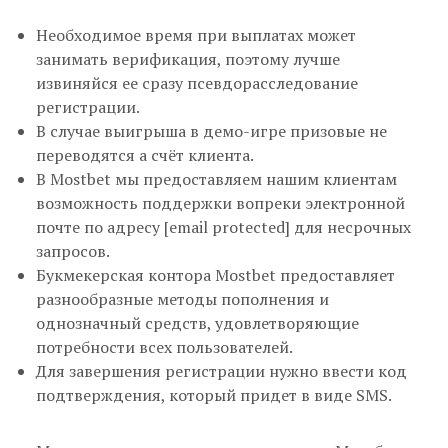
Необходимое время при выплатах может
занимать верификация, поэтому лучше
извиняйся ее сразу псевдорасследование
регистрации.
В случае выигрыша в демо-игре призовые не
переводятся а счёт клиента.
В Mostbet мы предоставляем нашим клиентам
возможность поддержки вопреки электронной
почте по адресу [email protected] для несрочных
запросов.
Букмекерская контора Mostbet предоставляет
разнообразные методы пополнения и
однозначный средств, удовлетворяющие
потребности всех пользователей.
Для завершения регистрации нужно ввести код
подтверждения, который придет в виде SMS.