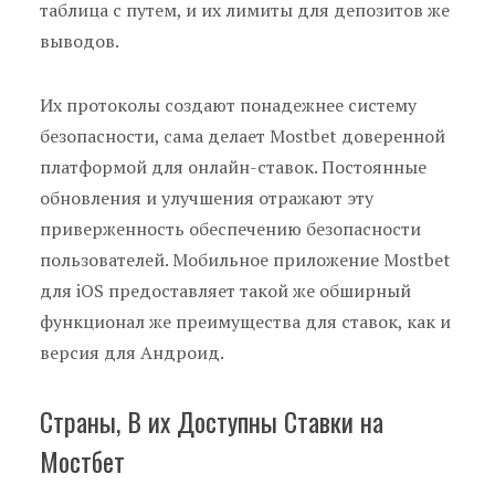
таблица с путем, и их лимиты для депозитов же
выводов.
Их протоколы создают понадежнее систему
безопасности, сама делает Mostbet доверенной
платформой для онлайн-ставок. Постоянные
обновления и улучшения отражают эту
приверженность обеспечению безопасности
пользователей. Мобильное приложение Mostbet
для iOS предоставляет такой же обширный
функционал же преимущества для ставок, как и
версия для Андроид.
Страны, В их Доступны Ставки на
Мостбет