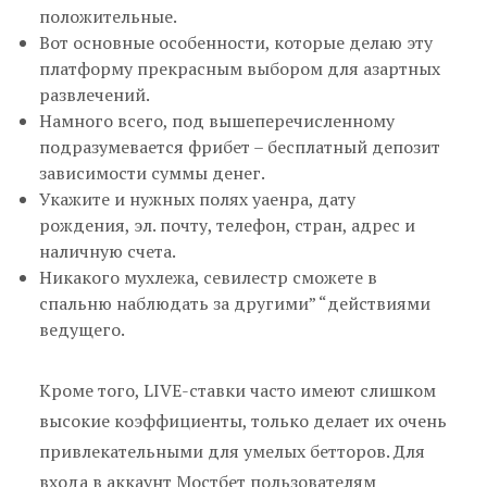
положительные.
Вот основные особенности, которые делаю эту
платформу прекрасным выбором для азартных
развлечений.
Намного всего, под вышеперечисленному
подразумевается фрибет – бесплатный депозит
зависимости суммы денег.
Укажите и нужных полях уаенра, дату
рождения, эл. почту, телефон, стран, адрес и
наличную счета.
Никакого мухлежа, севилестр сможете в
спальню наблюдать за другими” “действиями
ведущего.
Кроме того, LIVE-ставки часто имеют слишком
высокие коэффициенты, только делает их очень
привлекательными для умелых бетторов. Для
входа в аккаунт Мостбет пользователям