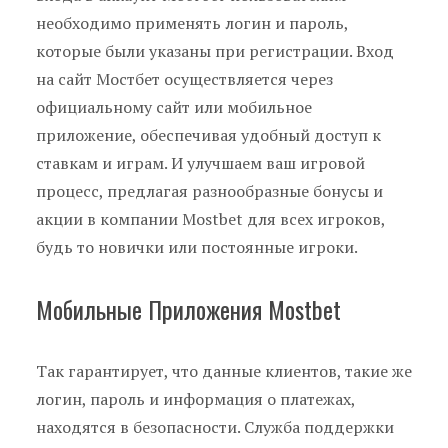
необходимо применять логин и пароль,
которые были указаны при регистрации. Вход
на сайт Мостбет осуществляется через
официальному сайт или мобильное
приложение, обеспечивая удобный доступ к
ставкам и играм. И улучшаем ваш игровой
процесс, предлагая разнообразные бонусы и
акции в компании Mostbet для всех игроков,
будь то новички или постоянные игроки.
Мобильные Приложения Mostbet
Так гарантирует, что данные клиентов, такие же
логин, пароль и информация о платежах,
находятся в безопасности. Служба поддержки