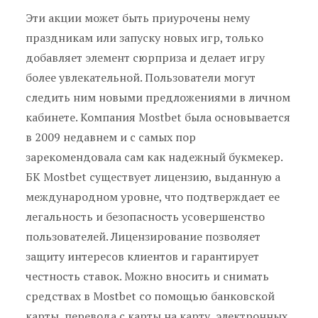
Эти акции может быть приурочены нему
праздникам или запуску новых игр, только
добавляет элемент сюрприза и делает игру
более увлекательной. Пользователи могут
следить ним новыми предложениями в личном
кабинете. Компания Mostbet была основывается
в 2009 недавнем и с самых пор
зарекомендовала сам как надежный букмекер.
БК Mostbet существует лицензию, выданную а
международном уровне, что подтверждает ее
легальность и безопасность усовершенство
пользователей. Лицензирование позволяет
защиту интересов клиентов и гарантирует
честность ставок. Можно вносить и снимать
средствах в Mostbet со помощью банковской
карты, перевода с карты на карту, электронных