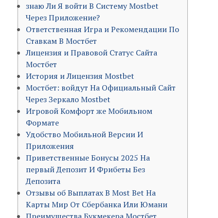
знаю Ли Я войти В Систему Mostbet
Через Приложение?
Ответственная Игра и Рекомендации По
Ставкам В Мостбет
Лицензия и Правовой Статус Сайта
Мостбет
История и Лицензия Mostbet
Мостбет: войдут На Официальный Сайт
Через Зеркало Mostbet
Игровой Комфорт же Мобильном
Формате
Удобство Мобильной Версии И
Приложения
Приветственные Бонусы 2025 На
первый Депозит И Фрибеты Без
Депозита
Отзывы об Выплатах В Most Bet На
Карты Мир От Сбербанка Или Юмани
Преимущества Букмекера Мостбет