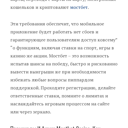
кошельков и криптовалют
мостбет
.
Эти требования обеспечит, что мобильное
приложение будет работать нет сбоев и
гарантирующее пользователям доступ ковсему”
“о функциям, включая ставки на спорт, игры в
казино же акции. Мостбет – это возможность
испытав шансы на победу, быстро и рискованно
вывести выигрыши же при необходимости
избежать любые вопросы пиппардом
поддержкой. Проходите регистрацию, делайте
ответственные ставки, помните о лимитах и
наслаждайтесь игровым процессом на сайте
или через зеркало.