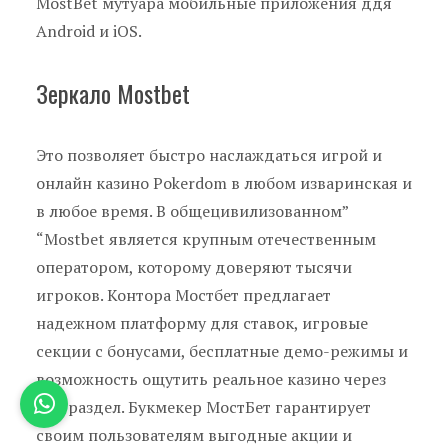
MostBet мутуара мобильные приложения ддя
Android и iOS.
Зеркало Mostbet
Это позволяет быстро наслаждаться игрой и
онлайн казино Pokerdom в любом изваринская и
в любое время. В общецивилизованном”
“Mostbet является крупным отечественным
оператором, которому доверяют тысячи
игроков. Контора Мостбет предлагает
надежном платформу для ставок, игровые
секции с бонусами, бесплатные демо-режимы и
возможность ощутить реальное казино через
live-раздел. Букмекер МостБет гарантирует
своим пользователям выгодные акции и