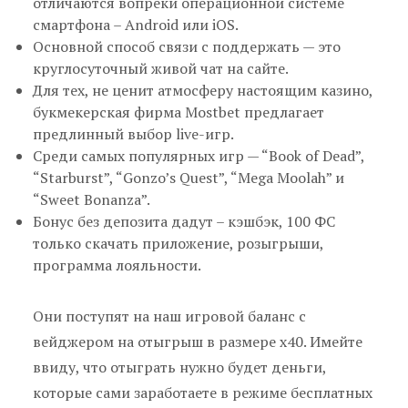
отличаются вопреки операционной системе
смартфона – Android или iOS.
Основной способ связи с поддержать — это
круглосуточный живой чат на сайте.
Для тех, не ценит атмосферу настоящим казино,
букмекерская фирма Mostbet предлагает
предлинный выбор live-игр.
Среди самых популярных игр — “Book of Dead”,
“Starburst”, “Gonzo’s Quest”, “Mega Moolah” и
“Sweet Bonanza”.
Бонус без депозита дадут – кэшбэк, 100 ФС
только скачать приложение, розыгрыши,
программа лояльности.
Они поступят на наш игровой баланс с
вейджером на отыгрыш в размере х40. Имейте
ввиду, что отыграть нужно будет деньги,
которые сами заработаете в режиме бесплатных