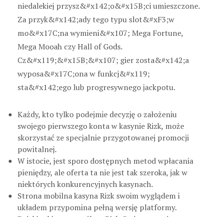
niedalekiej przysz&#x142;o&#x15B;ci umieszczone.
Za przyk&#x142;ady tego typu slot&#xF3;w
mo&#x17C;na wymieni&#x107; Mega Fortune,
Mega Mooah czy Hall of Gods.
Cz&#x119;&#x15B;&#x107; gier zosta&#x142;a
wyposa&#x17C;ona w funkcj&#x119;
sta&#x142;ego lub progresywnego jackpotu.
Każdy, kto tylko podejmie decyzję o założeniu
swojego pierwszego konta w kasynie Rizk, może
skorzystać ze specjalnie przygotowanej promocji
powitalnej.
W istocie, jest sporo dostępnych metod wpłacania
pieniędzy, ale oferta ta nie jest tak szeroka, jak w
niektórych konkurencyjnych kasynach.
Strona mobilna kasyna Rizk swoim wyglądem i
układem przypomina pełną wersję platformy.