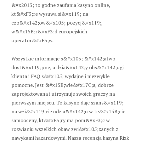
&#x2013; to godne zaufania kasyno online,
kt&#xF3;re wysuwa si&#x119; na
czo&#x142;ow&#x105; pozycj&#x119;,
w&#x15B;r&#xF3;d europejskich
operator&#xF3;w.
Wszystkie informacje s&#x105; &#x142;atwo
dost&#x119;pne, a dzia&#x142;y obs&#x142;ugi
klienta i FAQ s&#x105; wydajne i niezwykle
pomocne. Jest &#x15B;wie&#x17C;a, dobrze
zaprojektowana i utrzymuje swoich graczy na
pierwszym miejscu. To kasyno daje szans&#x119;
na wzi&#x119;cie udzia&#x142;u w te&#x15B;cie
samooceny, kt&#xF3;ry ma pom&#xF3;c w
rozwianiu wszelkich obaw zwi&#x105;zanych z
nawykami hazardowymi. Nasza recenzja kasyna Rizk