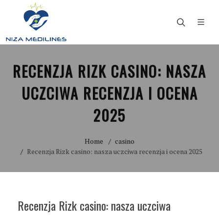
RECENZJA RIZK CASINO: NASZA
UCZCIWA RECENZJA I OCENA
2025
Home
casino
Recenzja Rizk casino: nasza uczciwa recenzja i ocena 2025
Recenzja Rizk casino: nasza uczciwa