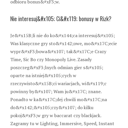
odbioru bonus&#xF3;w.
Nie interesuj&#x105; Ci&#x119; bonusy w Rizk?
Je&#x15B;li nie do ko&#x144;ca interesuj&#x105;
Was klasyczne gry sto&#x142;owe, mo&#x17C;ecie
wypr&#xF3;bowa&#x107; tak&#x17C;e Crazy
Time, Sic Bo czy Monopoly Live. Zasady
poszczeg&#xF3;lnych odmian gier s&#x105;
oparte na istniej&#x105;cych w
rzeczywisto&#x15B;ci wariacjach, wi&#x119;c
powinny by&#x107; Wam ju&#x17C; znane.
Ponadto w ka&#x17C;dej chwili mo&#x17C;na
do&#x142;&#x105;czy&#x107; do kilku
pokoj&#xF3;w gry w baccarat czy blackjack.
Zagramy tu w Lighting, Immersive, Speed, Instant