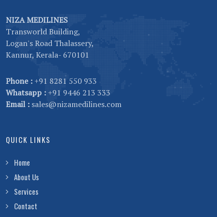
NIZA MEDILINES
Transworld Building,
Logan's Road Thalassery,
Kannur, Kerala- 670101
Phone :
+91 8281 550 933
Whatsapp :
+91 9446 213 333
Email :
sales@nizamedilines.com
QUICK LINKS
Home
About Us
Services
Contact