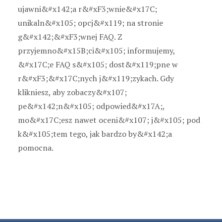
ujawni&#x142;a r&#xF3;wnie&#x17C;
unikaln&#x105; opcj&#x119; na stronie
g&#x142;&#xF3;wnej FAQ. Z
przyjemno&#x15B;ci&#x105; informujemy,
&#x17C;e FAQ s&#x105; dost&#x119;pne w
r&#xF3;&#x17C;nych j&#x119;zykach. Gdy
klikniesz, aby zobaczy&#x107;
pe&#x142;n&#x105; odpowied&#x17A;,
mo&#x17C;esz nawet oceni&#x107; j&#x105; pod
k&#x105;tem tego, jak bardzo by&#x142;a
pomocna.