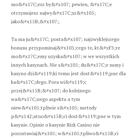
mo&#x17C;esz by&#x107; pewien, &#x17C;e
otrzymujesz najwy&#x17C;sz&#x105;
jako&#x15B;&#x107;.
Ta ma ju&#x17C; posta&#x107; najzwyklejszego
bonusu przypominaj&#x105;cego te, kt&#xF3;re
mo&#x17C;emy uzyska&#x107; w we wszystkich
innych kasynach. Nie s&#x105; du&#x17C;e sumy i
kasyno dzi&#x119;ki temu jest dost&#x119;pne dla
ka&#x17C;dego. Pora wi&#x119;c
przej&#x15B;&#x107; do kolejnego
wa&#x17C;nego aspektu a tym
niew&#x105;tpliwie s&#x105; metody
p&#x142;atno&#x15B;ci dost&#x119;pne w tym
kasynie. Opinie o kasynie Rizk Casino nie
pozostawiaj&#x105; w&#x105;tpliwo&#x15B;ci