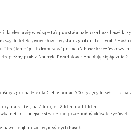
 i dzielenia się wiedzą – tak powstała nalepsza baza haseł kr
kszych detektywów słów – wystarczy kilka liter i voilà! Hasła
i. Określenie "ptak drapieżny" posiada 7 haseł krzyżówkowych 
drapieżny ptak z Ameryki Południowej znajdują się łącznie 2 
liśmy zgromadzić dla Ciebie ponad 500 tysięcy haseł – tak na
y, na 5 liter, na 7 liter, na 8 liter, na 11 liter.
zowka.net.pl – miejsce stworzone przez miłośników krzyżówek d
ię nawet najbardziej wymyślnych haseł.