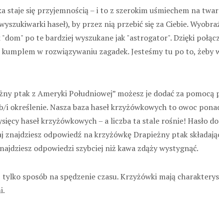
 staje się przyjemnością – i to z szerokim uśmiechem na twar
yszukiwarki haseł), by przez nią przebić się za Ciebie. Wyobra
 "dom" po te bardziej wyszukane jak "astrogator". Dzięki połą
 kumplem w rozwiązywaniu zagadek. Jesteśmy tu po to, żeby wa
apieżny ptak z Ameryki Południowej” możesz je dodać za pomoc
/i określenie. Nasza baza haseł krzyżówkowych to owoc ponad 
ięcy haseł krzyżówkowych – a liczba ta stale rośnie! Hasło do 
. Tutaj znajdziesz odpowiedź na krzyżówkę Drapieżny ptak składają
znajdziesz odpowiedzi szybciej niż kawa zdąży wystygnąć.
tylko sposób na spędzenie czasu. Krzyżówki mają charakterysty
i.