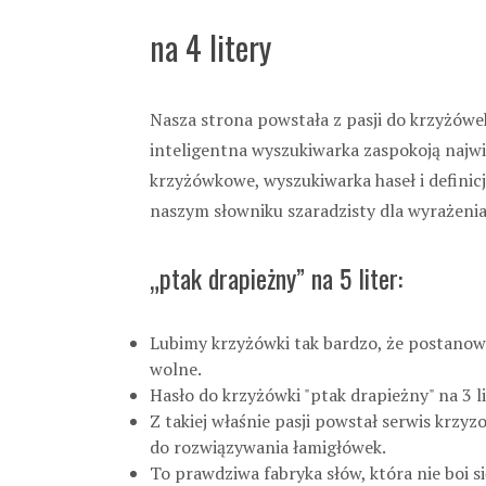
na 4 litery
Nasza strona powstała z pasji do krzyżówek
inteligentna wyszukiwarka zaspokoją najwię
krzyżówkowe, wyszukiwarka haseł i definicj
naszym słowniku szaradzisty dla wyrażenia 
„ptak drapieżny” na 5 liter:
Lubimy krzyżówki tak bardzo, że postanowi
wolne.
Hasło do krzyżówki "ptak drapieżny" na 3 liter
Z takiej właśnie pasji powstał serwis krzy
do rozwiązywania łamigłówek.
To prawdziwa fabryka słów, która nie boi s