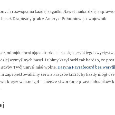
onych rozwiązania każdej zagadki. Nawet najbardziej zaprawi
8 haseł. Drapieżny ptak z Ameryki Południowej » wojownik
eł, odnajduj brakujące literki i ciesz się z szybkiego zwycię
ardziej wymyślnych haseł. Lubimy krzyżówki tak bardzo, że po
k, gdyby Twój umysł miał wolne.
Kasyna Paysafecard bez weryfik
mi zaprojektowaliśmy serwis krzyżówki123, by każdy mógł cze
erwis krzyzowka.net.pl – miejsce stworzone przez miłośników kr
.
ej