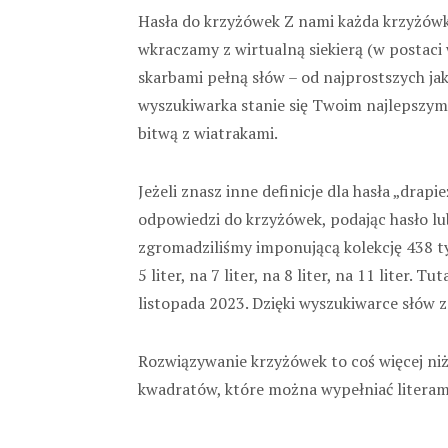
Hasła do krzyżówek Z nami każda krzyżówka
wkraczamy z wirtualną siekierą (w postaci w
skarbami pełną słów – od najprostszych jak
wyszukiwarka stanie się Twoim najlepszym
bitwą z wiatrakami.
Jeżeli znasz inne definicje dla hasła „dr
odpowiedzi do krzyżówek, podając hasło lub
zgromadziliśmy imponującą kolekcję 438 tys
5 liter, na 7 liter, na 8 liter, na 11 liter
listopada 2023. Dzięki wyszukiwarce słów 
Rozwiązywanie krzyżówek to coś więcej niż 
kwadratów, które można wypełniać literam