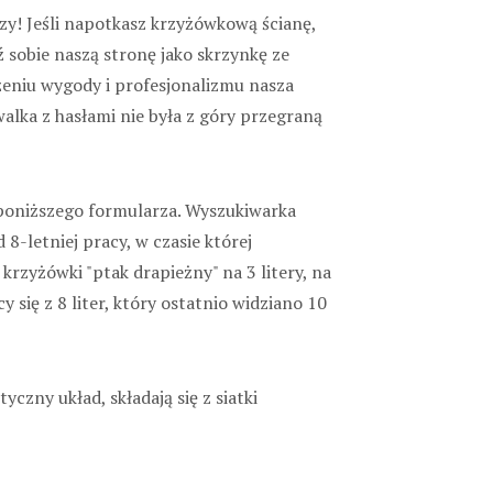
zy! Jeśli napotkasz krzyżówkową ścianę,
ź sobie naszą stronę jako skrzynkę ze
czeniu wygody i profesjonalizmu nasza
lka z hasłami nie była z góry przegraną
ą poniższego formularza. Wyszukiwarka
8-letniej pracy, w czasie której
krzyżówki "ptak drapieżny" na 3 litery, na
cy się z 8 liter, który ostatnio widziano 10
czny układ, składają się z siatki