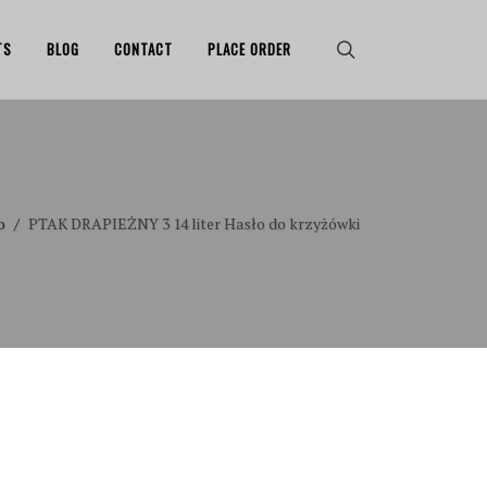
TS
BLOG
CONTACT
PLACE ORDER
o
PTAK DRAPIEŻNY 3 14 liter Hasło do krzyżówki