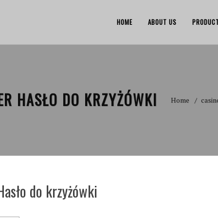
HOME
ABOUT US
PRODUC
TER HASŁO DO KRZYŻÓWKI
Home
casin
Hasło do krzyżówki