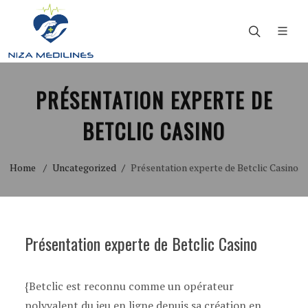
PRÉSENTATION EXPERTE DE
BETCLIC CASINO
Home
Uncategorized
Présentation experte de Betclic Casino
Présentation experte de Betclic Casino
{Betclic est reconnu comme un opérateur
polyvalent du jeu en ligne depuis sa création en