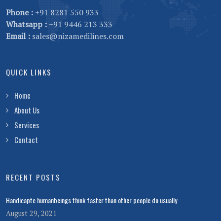
Phone :
+91 8281 550 933
Whatsapp :
+91 9446 213 333
Email :
sales@nizamedilines.com
QUICK LINKS
Home
About Us
Services
Contact
RECENT POSTS
Handicapte humanbeings think faster than other people do usually
August 29, 2021