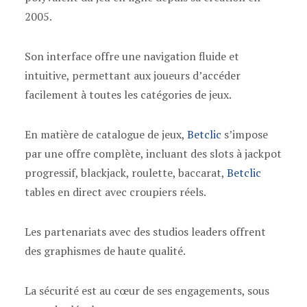
2005.
Son interface offre une navigation fluide et
intuitive, permettant aux joueurs d’accéder
facilement à toutes les catégories de jeux.
En matière de catalogue de jeux,
Betclic
s’impose
par une offre complète, incluant des slots à jackpot
progressif, blackjack, roulette, baccarat,
Betclic
tables en direct avec croupiers réels.
Les partenariats avec des studios leaders offrent
des graphismes de haute qualité.
La sécurité est au cœur de ses engagements, sous