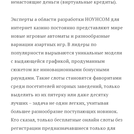
ненастоящие деньги (виртуальные кредиты).
Эксперты а области разработки НОУНСОМ для
интернет казино постоянно представляют мире
новые игровые автоматы и разнообразные
вариации азартных игр. В лидеры по
популярности вырываются уникальные модели
с выдающейся графикой, продуманным
сюжетом же инновационными бонусными
раундами. Такие слоты становятся фаворитами
среди посетителей игорных заведений, только
выделить из их пятерку или даже десятку
лучших – задача не один легких, учитывая
большее разнообразие поступающих новинок.
Кто сказал, только бесплатные онлайн слоты без
регистрации предназначавшиеся только для