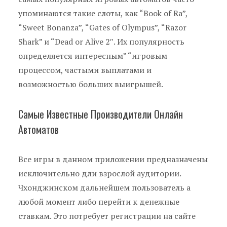
упоминаются такие слоты, как “Book of Ra”,
“Sweet Bonanza”, “Gates of Olympus”, “Razor
Shark” и “Dead or Alive 2″. Их популярность
определяется интересным” “игровым
процессом, частыми выплатами и
возможностью больших выигрышей.
Самые Известные Производители Онлайн
Автоматов
Все игры в данном приложении предназначены
исключительно дли взрослой аудитории.
Чхонджинском дальнейшем пользователь а
любой момент либо перейти к денежные
ставкам. Это потребует регистрации на сайте