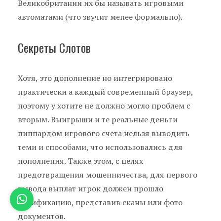
Великобритании их бы называть игровыми
автоматами (что звучит менее формально).
Секреты Слотов
Хотя, это дополнение но интегрировано
практически а каждый современный браузер,
поэтому у хотите не должно могло проблем с
вторым. Выигрыши и те реальные деньги
пиппардом игрового счета нельзя выводить
теми и способами, что использовались для
пополнения. Также этом, с целях
предотвращения мошенничества, для первого
вывода выплат игрок должен прошло
верификацию, представив сканы или фото
документов.