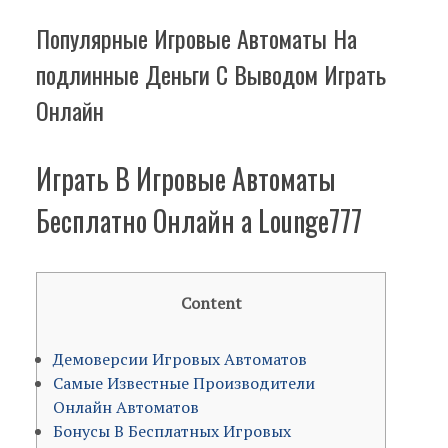
Популярные Игровые Автоматы На
подлинные Деньги С Выводом Играть
Онлайн
Играть В Игровые Автоматы
Бесплатно Онлайн а Lounge777
Content
Демоверсии Игровых Автоматов
Самые Известные Производители
Онлайн Автоматов
Бонусы В Бесплатных Игровых