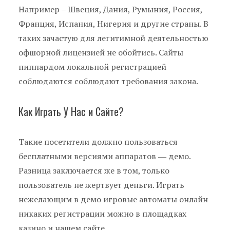
Например – Швеция, Дания, Румыния, Россия,
Франция, Испания, Нигерия и другие страны. В
таких зачастую для легитимной деятельностью
офшорной лицензией не обойтись. Сайты
пиппардом локальной регистрацией
соблюдаются соблюдают требования закона.
Как Играть У Нас и Сайте?
Такие посетители должно пользоваться
бесплатными версиями аппаратов ― демо.
Разница заключается же в том, только
пользователь не жертвует деньги. Играть
нежелающим в демо игровые автоматы онлайн
никаких регистрации можно в площадках
казино и нашем сайте.