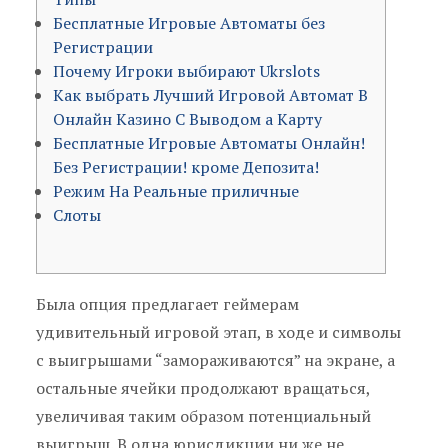
Бесплатные Игровые Автоматы без
Регистрации
Почему Игроки выбирают Ukrslots
Как выбрать Лучший Игровой Автомат В
Онлайн Казино С Выводом а Карту
Бесплатные Игровые Автоматы Онлайн!
Без Регистрации! кроме Депозита!
Режим На Реальные приличные
Слоты
Была опция предлагает геймерам
удивительный игровой этап, в ходе и символы
с выигрышами “замораживаются” на экране, а
остальные ячейки продолжают вращаться,
увеличивая таким образом потенциальный
выигрыш. В одна юрисдикции ни же не