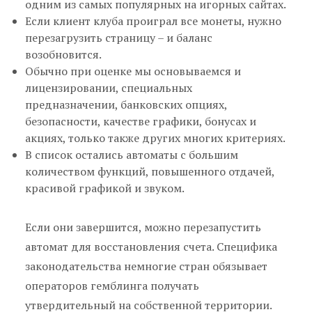
одним из самых популярных на игорных сайтах.
Если клиент клуба проиграл все монеты, нужно
перезагрузить страницу – и баланс
возобновится.
Обычно при оценке мы основываемся и
лицензировании, специальных
предназначении, банковских опциях,
безопасности, качестве графики, бонусах и
акциях, только также других многих критериях.
В список остались автоматы с большим
количеством функций, повышенного отдачей,
красивой графикой и звуком.
Если они завершится, можно перезапустить
автомат для восстановления счета. Специфика
законодательства немногие стран обязывает
операторов гемблинга получать
утвердительный на собственной территории.