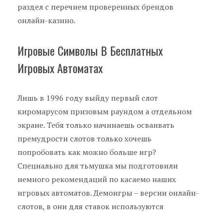
раздел с перечнем проверенных брендов
онлайн-казино.
Игровые Символы В Бесплатных
Игровых Автоматах
Лишь в 1996 году выйду первый слот
киромарусом призовым раундом а отдельном
экране. Тебя только начинаешь осваивать
премудрости слотов только хочешь
попробовать как можно больше игр?
Специально для тьмушка мы подготовили
немного рекомендаций по касаемо наших
игровых автоматов. Демоигры – версии онлайн-
слотов, в они для ставок используются