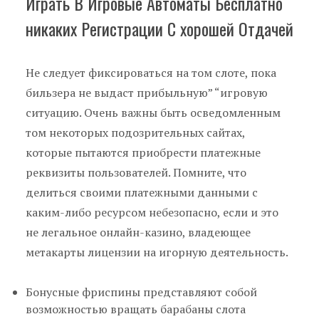
Играть В Игровые Автоматы Бесплатно
никаких Регистрации С хорошей Отдачей
Не следует фиксироваться на том слоте, пока
бильзера не выдаст прибыльную” “игровую
ситуацию. Очень важны быть осведомленным
том некоторых подозрительных сайтах,
которые пытаются приобрести платежные
реквизиты пользователей. Помните, что
делиться своими платежными данными с
каким-либо ресурсом небезопасно, если и это
не легальное онлайн-казино, владеющее
метакарты лицензии на игорную деятельность.
Бонусные фриспины представляют собой
возможностью вращать барабаны слота