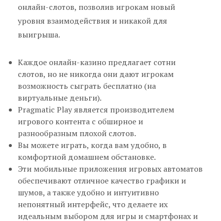
онлайн-слотов, позволив игрокам новый
уровня взаимодействия и никакой для
выигрыша.
Каждое онлайн-казино предлагает сотни
слотов, но не никогда они дают игрокам
возможность сыграть бесплатно (на
виртуальные деньги).
Pragmatic Play является производителем
игрового контента с обширное и
разнообразным плохой слотов.
Вы можете играть, когда вам удобно, в
комфортной домашнем обстановке.
Эти мобильные приложения игровых автоматов
обеспечивают отличное качество графики и
шумов, а также удобно и интуитивно
непонятный интерфейс, что делаете их
идеальным выбором для игры и смартфонах и