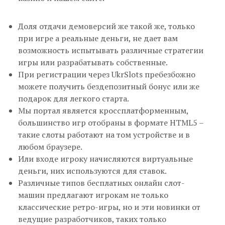
Доля отдачи демоверсий же такой же, только
при игре а реальные деньги, не дает вам
возможность испытывать различные стратегии
игры или разрабатывать собственные.
При регистрации через UkrSlots пребезбожно
можете получить бездепозитный бонус или же
подарок для легкого старта.
Мы портал является кроссплатформенным,
большинство игр отобраны в формате HTML5 –
такие слоты работают на том устройстве и в
любом браузере.
Или входе игроку начисляются виртуальные
деньги, них используются для ставок.
Различные типов бесплатных онлайн слот-
машин предлагают игрокам не только
классические ретро-игры, но и эти новинки от
ведущие разработчиков, таких только