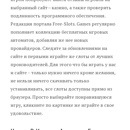
выбранный сайт—казино, а также проверить
подлинность программного обеспечения.
Редакция портала Free-Slots. Games регулярно
пополняет коллекцию бесплатных игровых
автоматов, добавляя же нее новых
провайдеров. Следите за обновлениями на
сайте и первыми играйте же слоты от лучших
производителей. Для этого что бы играть у нас
и сайте – только нужно ничего кроме желания,
не нельзя ничего скачивать только
устанавливать, все слоты доступны прямо из
браузера. Просто выбирайте понравившуюся
игру, кликните по картинке же играйте в свое
удовольствие.