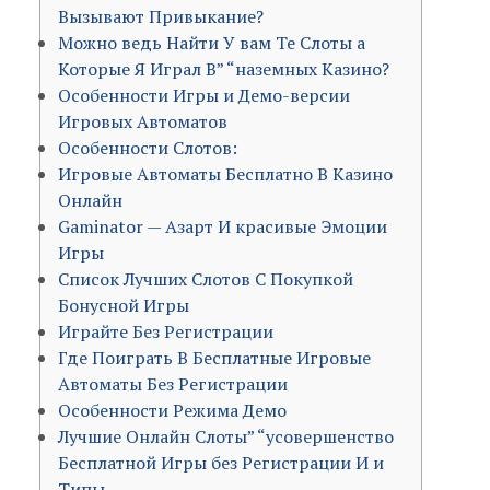
Вызывают Привыкание?
Можно ведь Найти У вам Те Слоты а
Которые Я Играл В” “наземных Казино?
Особенности Игры и Демо-версии
Игровых Автоматов
Особенности Слотов:
Игровые Автоматы Бесплатно В Казино
Онлайн
Gaminator — Азарт И красивые Эмоции
Игры
Список Лучших Слотов С Покупкой
Бонусной Игры
Играйте Без Регистрации
Где Поиграть В Бесплатные Игровые
Автоматы Без Регистрации
Особенности Режима Демо
Лучшие Онлайн Слоты” “усовершенство
Бесплатной Игры без Регистрации И и
Типы