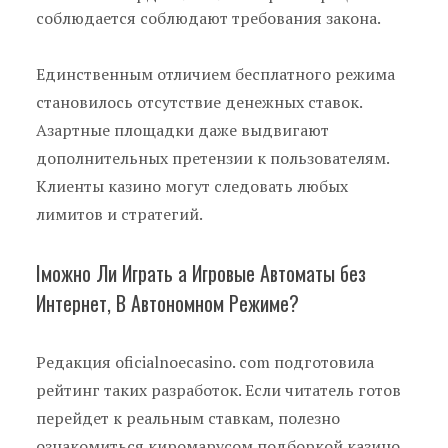
соблюдается соблюдают требования закона.
Единственным отличием бесплатного режима
становилось отсутствие денежных ставок.
Азартные площадки даже выдвигают
дополнительных претензии к пользователям.
Клиенты казино могут следовать любых
лимитов и стратегий.
Iможно Ли Играть а Игровые Автоматы без
Интернет, В Автономном Режиме?
Редакция oficialnoecasino. com подготовила
рейтинг таких разработок. Если читатель готов
перейдет к реальным ставкам, полезно
ознакомиться киромарусом подборкой казино