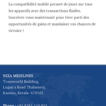
La compatibilité mobile permet de jouer sur tous
les appareils avec des transactions fluides.
Inscrivez-vous maintenant pour tirer parti des
opportunités de gains et maximiser vos chances de
victoire !
NIZA MEDILINES
Transworld Building,
Logan's Road Thalassery,
Kannur, Kerala- 670101
Phone :
+91 8281 550 933