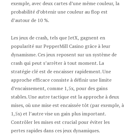
exemple, avec deux cartes d’une même couleur, la
probabilité d’obtenir une couleur au flop est
d’autour de 10 %.
Les jeux de crash, tels que JetX, gagnent en
popularité sur PepperMill Casino grâce à leur
dynamisme. Ces jeux reposent sur un système de
crash qui peut s’arrêter à tout moment. La
stratégie clé est de encaisser rapidement. Une
approche efficace consiste à définir une limite
d’encaissement, comme 1,5x, pour des gains
stables. Une autre tactique est la approche à deux
mises, où une mise est encaissée tôt (par exemple, à
1,5x) et l’autre vise un gain plus important.
Contrôler les mises est crucial pour éviter les
pertes rapides dans ces jeux dynamiques.