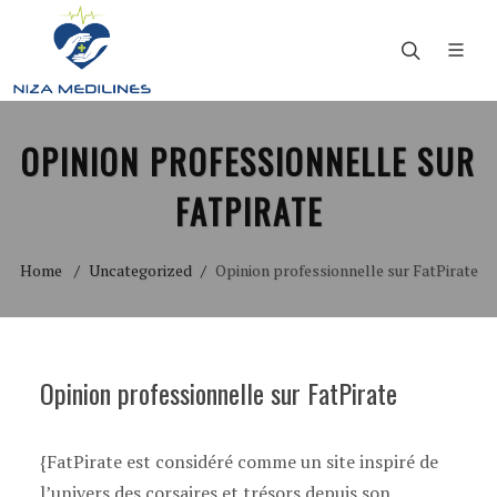
OPINION PROFESSIONNELLE SUR
FATPIRATE
Home
Uncategorized
Opinion professionnelle sur FatPirate
Opinion professionnelle sur FatPirate
{FatPirate est considéré comme un site inspiré de
l’univers des corsaires et trésors depuis son