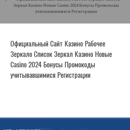
Зеркал Казино Новые Casino 2024 Бонусы Промокоды
учитывавшимися Регистрации
Официальный Сайт Казино Рабочее
Зеркало Список Зеркал Казино Новые
Casino 2024 Бонусы Промокоды
учитывавшимися Регистрации