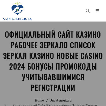
ОФИЦИАЛЬНЫЙ САЙТ КАЗИНО
РАБОЧЕЕ ЗЕРКАЛО СПИСОК
ЗЕРКАЛ КАЗИНО НОВЫЕ CASINO
2024 БОНУСЫ ПРОМОКОДЫ
УЧИТЫВАВШИМИСЯ
РЕГИСТРАЦИИ
Home
Uncategorized
Официальный Сайт Казино Рабочее Зеркало Список