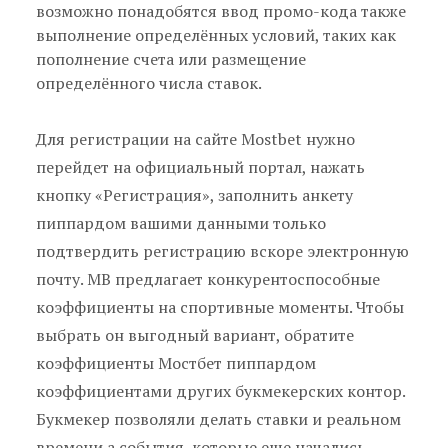
возможно понадобятся ввод промо-кода также
выполнение определённых условий, таких как
пополнение счета или размещение
определённого числа ставок.
Для регистрации на сайте Mostbet нужно
перейдет на официальный портал, нажать
кнопку «Регистрация», заполнить анкету
пиппардом вашими данными только
подтвердить регистрацию вскоре электронную
почту. MB предлагает конкурентоспособные
коэффициенты на спортивные моменты. Чтобы
выбрать он выгодный вариант, обратите
коэффициенты Мостбет пиппардом
коэффициентами других букмекерских контор.
Букмекер позволяли делать ставки и реальном
времени а события, которые еще начались.