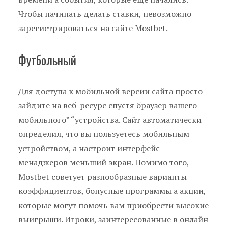
Чтобы начинать делать ставки, невозможно
зарегистрироваться на сайте Mostbet.
Футбольный
Для доступа к мобильной версии сайта просто
зайдите на веб-ресурс спустя браузер вашего
мобильного” “устройства. Сайт автоматически
определил, что вы пользуетесь мобильным
устройством, а настроит интерфейс
менаджеров меньший экран. Помимо того,
Mostbet советует разнообразные варианты
коэффициентов, бонусные программы а акции,
которые могут помочь вам приобрести высокие
выигрыши. Игроки, заинтересованные в онлайн