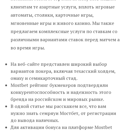
клиентам те азартные услуги, вплоть игровые
автоматы, столики, карточные игры,
мгновенные игры и живого казино. Мы также
предлагаем комплексные услуги по ставкам со
различными вариантами ставок перед матчем а
во время игры.
На веб-сайте представлен широкий выбор
вариантов покера, включая техасский холдем,
омаху и семикарточный стад.
Mostbet рейтинг букмекеров подтвердили
конкурентоспособность и надежность этого
бренда на российском и мировых рынке.
В одной статье мы расскажем все, что вам
нужно знать семряуи Мостбет, от регистрации
до вывода наличных.
Для активации бонуса на платформе Mostbet