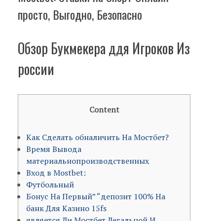
просто, Выгодно, Безопасно
Обзор Букмекера ддя Игроков Из
россии
Content
Как Сделать обналичить На Мостбет?
Время Вывода
материальнопроизводственных
Вход в Mostbet:
Футбольный
Бонус На Первый” “депозит 100% На
банк Для Казино 15fs
является Ли Мостбет Легальной И