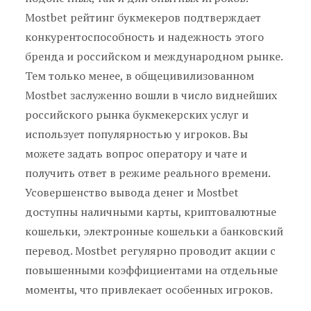
Mostbet рейтинг букмекеров подтверждает
конкурентоспособность и надежность этого
бренда и российском и международном рынке.
Тем только менее, в общецивилизованном
Mostbet заслуженно вошли в число виднейших
российского рынка букмекерских услуг и
использует популярностью у игроков. Вы
можете задать вопрос оператору и чате и
получить ответ в режиме реального времени.
Усовершенство вывода денег и Mostbet
доступны наличными карты, криптовалютные
кошельки, электронные кошельки а банковский
перевод. Mostbet регулярно проводит акции с
повышенными коэффициентами на отдельные
моменты, что привлекает особенных игроков.