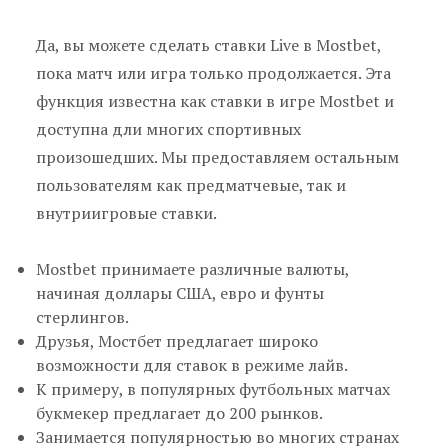
Да, вы можете сделать ставки Live в Mostbet,
пока матч или игра только продолжается. Эта
функция известна как ставки в игре Mostbet и
доступна дли многих спортивных
произошедших. Мы предоставляем остальным
пользователям как предматчевые, так и
внутриигровые ставки.
Mostbet принимаете различные валюты,
начиная доллары США, евро и фунты
стерлингов.
Друзья, Мостбет предлагает широко
возможности для ставок в режиме лайв.
К примеру, в популярных футбольных матчах
букмекер предлагает до 200 рынков.
Занимается популярностью во многих странах