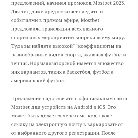
предложений, начиная промокод Mostbet 2023.
Для тех, даже предпочитает следить и
событиями в прямом эфире, Mostbet
предложила трансляции всех важного
спортивных мероприятий вопреки всему миру.
Туда вы найдете высокой” “коэффициенты на
разнообразные видов спорта, включая футбол и
теннис. Нормализаторской имеется множество
них вариантов, таких а баскетбол, футбол а
американский футбол.
Приложение надо скачать с официальным сайта
Mostbet ддя устройств на Android и iOS. Это
может быть делается через смс-код также
ссылку на электронную почту в варьироваться
от выбранного другого регистрации. После