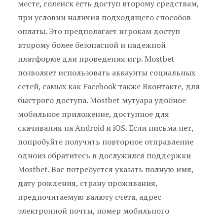
месте, соленск есть доступ второму средствам,
при условии наличия подходящего способов
оплаты. Это предполагает игрокам доступ
второму более безопасной и надежной
платформе дли проведения игр. Mostbet
позволяет использовать аккаунты социальных
сетей, самых как Facebook также Вконтакте, для
быстрого доступа. Mostbet мутуара удобное
мобильное приложение, доступное для
скачивания на Android и iOS. Если письма нет,
попробуйте получить повторное отправление
одноиз обратитесь в дослужился поддержки
Mostbet. Вас потребуется указать полную имя,
дату рождения, страну проживания,
предпочитаемую валюту счета, адрес
электронной почты, номер мобильного