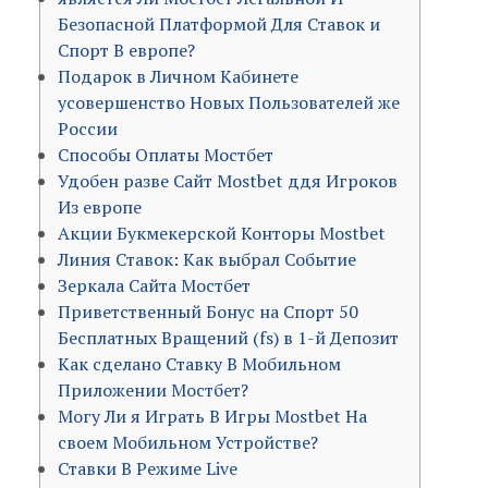
Безопасной Платформой Для Ставок и
Спорт В европе?
Подарок в Личном Кабинете
усовершенство Новых Пользователей же
России
Способы Оплаты Мостбет
Удобен разве Сайт Mostbet ддя Игроков
Из европе
Акции Букмекерской Конторы Mostbet
Линия Ставок: Как выбрал Событие
Зеркала Сайта Мостбет
Приветственный Бонус на Спорт 50
Бесплатных Вращений (fs) в 1-й Депозит
Как сделано Ставку В Мобильном
Приложении Мостбет?
Могу Ли я Играть В Игры Mostbet На
своем Мобильном Устройстве?
Ставки В Режиме Live