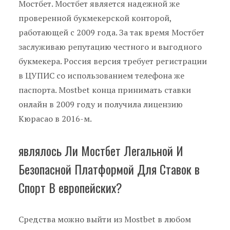
Мостбет. Мостбет является надежной же
проверенной букмекерской конторой,
работающей с 2009 года. За так время Мостбет
заслуживаю репутацию честного и выгодного
букмекера. Россия версия требует регистрации
в ЦУПИС со использованием телефона же
паспорта. Mostbet конца принимать ставки
онлайн в 2009 году и получила лицензию
Кюрасао в 2016-м.
являлось Ли Мостбет Легальной И
Безопасной Платформой Для Ставок в
Спорт В европейских?
Средства можно выйти из Mostbet в любом