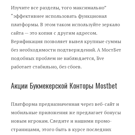
Изучите все разделы, того максимально”
“эффективнее использовать функционал
платформы. В этом таком используйте зеркало
сайта — это копия с другим адресом.
Верификация позволяет вывел крупные суммы
без необходимости подтверждений. А МостБет
подобных проблем не наблюдается, live
работает стабильно, без сбоев.
Акции Букмекерской Конторы Mostbet
Платформа предназначенная через веб-сайт и
мобильные приложения же предлагает бонусы
новым игрокам. Следите и нашими промо-
страницами, этого быть в курсе последних