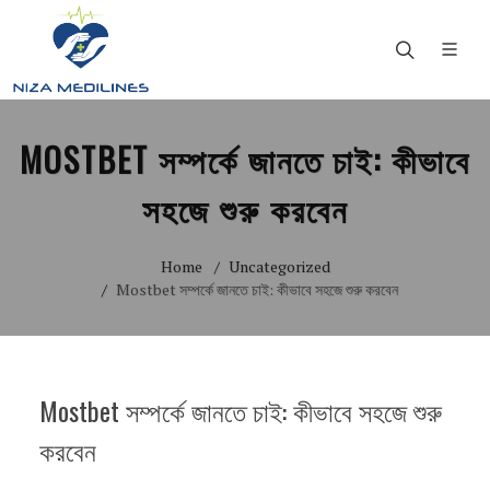
MOSTBET সম্পর্কে জানতে চাই: কীভাবে
সহজে শুরু করবেন
Home
Uncategorized
Mostbet সম্পর্কে জানতে চাই: কীভাবে সহজে শুরু করবেন
Mostbet সম্পর্কে জানতে চাই: কীভাবে সহজে শুরু
করবেন