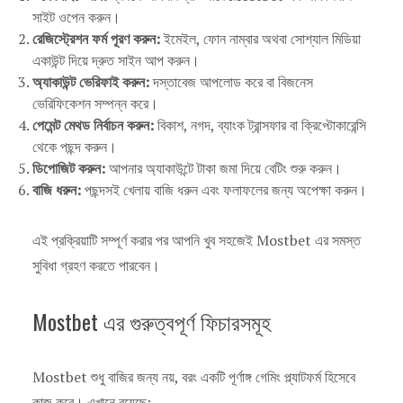
সাইট ওপেন করুন।
রেজিস্ট্রেশন ফর্ম পূরণ করুন:
ইমেইল, ফোন নাম্বার অথবা সোশ্যাল মিডিয়া
একাউন্ট দিয়ে দ্রুত সাইন আপ করুন।
অ্যাকাউন্ট ভেরিফাই করুন:
দস্তাবেজ আপলোড করে বা বিজনেস
ভেরিফিকেশন সম্পন্ন করে।
পেমেন্ট মেথড নির্বাচন করুন:
বিকাশ, নগদ, ব্যাংক ট্রান্সফার বা ক্রিপ্টোকারেন্সি
থেকে পছন্দ করুন।
ডিপোজিট করুন:
আপনার অ্যাকাউন্টে টাকা জমা দিয়ে বেটিং শুরু করুন।
বাজি ধরুন:
পছন্দসই খেলায় বাজি ধরুন এবং ফলাফলের জন্য অপেক্ষা করুন।
এই প্রক্রিয়াটি সম্পূর্ণ করার পর আপনি খুব সহজেই Mostbet এর সমস্ত
সুবিধা গ্রহণ করতে পারবেন।
Mostbet এর গুরুত্বপূর্ণ ফিচারসমূহ
Mostbet শুধু বাজির জন্য নয়, বরং একটি পূর্ণাঙ্গ গেমিং প্ল্যাটফর্ম হিসেবে
কাজ করে। এখানে রয়েছে: