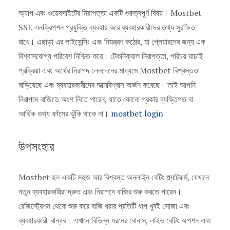
অ্যাপ এবং ওয়েবসাইটের নিরাপত্তা একটি গুরুত্বপূর্ণ বিষয়। Mostbet
SSL এনক্রিপশন প্রযুক্তি ব্যবহার করে ব্যবহারকারীদের তথ্য সুরক্ষিত
রাখে। এছাড়া এর লাইসেন্সিং এবং নিয়ন্ত্রণ কঠোর, যা প্লেয়ারদের জন্য এক
বিশ্বাসযোগ্য পরিবেশ নিশ্চিত করে। টেকনিক্যাল নিরাপত্তা, পরিচয় যাচাই
প্রক্রিয়া এবং অর্থের নিরাপদ লেনদেনের মাধ্যমে Mostbet বিশ্বস্ততা
বাড়িয়েছে এবং ব্যবহারকারীদের আত্মবিশ্বাস অর্জন করেছে। তাই আপনি
নিরাপদে বাজিতে অংশ নিতে পারেন, যাতে কোনো প্রকার ব্যক্তিগত বা
আর্থিক তথ্য ফাঁসের ঝুঁকি থাকে না।
mostbet login
উপসংহার
Mostbet হল একটি সহজ আর বিশ্বস্ত অনলাইন বেটিং প্ল্যাটফর্ম, যেখানে
নতুন ব্যবহারকারীরা দ্রুত এবং নিরাপদে বাজির শুরু করতে পারেন।
রেজিস্ট্রেশন থেকে শুরু করে বাজি ধরার প্রতিটি ধাপ খুবই সোজা এবং
ব্যবহারকারী-বান্ধব। এখানে বিভিন্ন ধরনের বোনাস, লাইভ বেটিং অপশন এবং