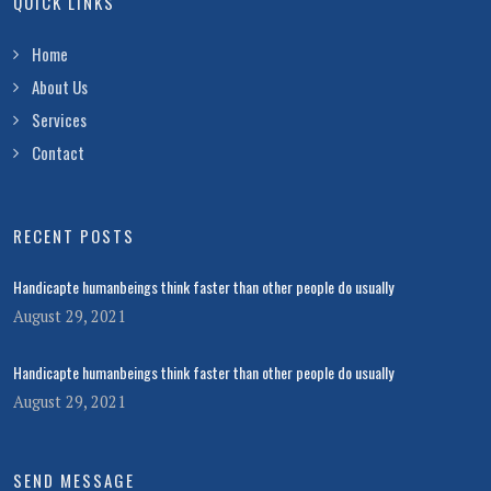
QUICK LINKS
Home
About Us
Services
Contact
RECENT POSTS
Handicapte humanbeings think faster than other people do usually
August 29, 2021
Handicapte humanbeings think faster than other people do usually
August 29, 2021
SEND MESSAGE