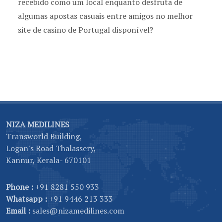
recebido como um local enquanto desfruta de
algumas apostas casuais entre amigos no melhor
site de casino de Portugal disponível?
NIZA MEDILINES
Transworld Building,
Logan's Road Thalassery,
Kannur, Kerala- 670101
Phone :
+91 8281 550 933
Whatsapp :
+91 9446 213 333
Email :
sales@nizamedilines.com