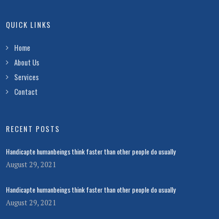
QUICK LINKS
Home
About Us
Services
Contact
RECENT POSTS
Handicapte humanbeings think faster than other people do usually
August 29, 2021
Handicapte humanbeings think faster than other people do usually
August 29, 2021