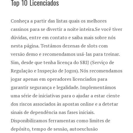
Top 10 Licenciados
Conheça a partir das listas quais os melhores
cassinos para se divertir a noite inteira.Se você tiver
dúvidas, entre em contato e saiba mais sobre nós
nesta página. Testámos dezenas de slots com
versão demo e recomendamos usá-las para treinar.
Sim, desde que tenha licença do SRIJ (Serviço de
Regulação e Inspeção de Jogos). Nós recomendamos
jogar apenas em operadores licenciados para
garantir segurança e legalidade. Implementámos
uma série de iniciativas para o ajudar a estar ciente
dos riscos associados às apostas online e a detetar
sinais de dependência nas fases iniciais.
Disponibilizamos ferramentas como limites de
depósito, tempo de sessão, autoexclusão