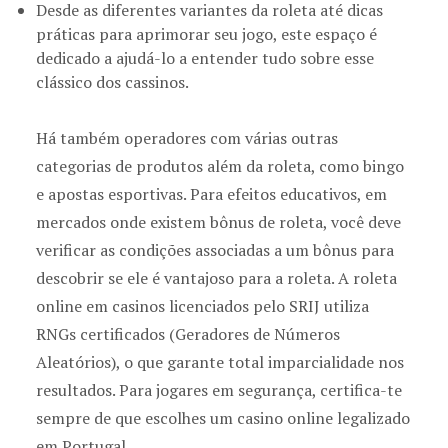
Desde as diferentes variantes da roleta até dicas
práticas para aprimorar seu jogo, este espaço é
dedicado a ajudá-lo a entender tudo sobre esse
clássico dos cassinos.
Há também operadores com várias outras
categorias de produtos além da roleta, como bingo
e apostas esportivas. Para efeitos educativos, em
mercados onde existem bônus de roleta, você deve
verificar as condições associadas a um bônus para
descobrir se ele é vantajoso para a roleta. A roleta
online em casinos licenciados pelo SRIJ utiliza
RNGs certificados (Geradores de Números
Aleatórios), o que garante total imparcialidade nos
resultados. Para jogares em segurança, certifica-te
sempre de que escolhes um casino online legalizado
em Portugal.