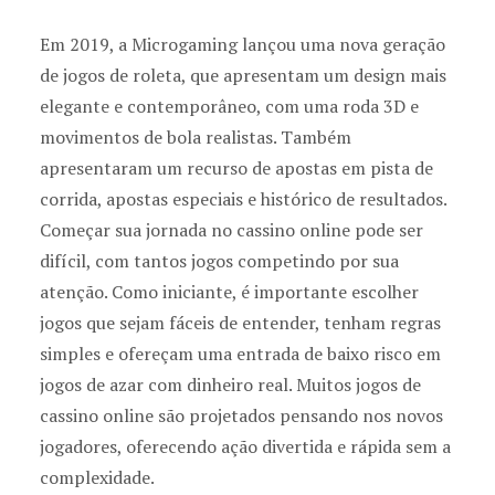
Em 2019, a Microgaming lançou uma nova geração
de jogos de roleta, que apresentam um design mais
elegante e contemporâneo, com uma roda 3D e
movimentos de bola realistas. Também
apresentaram um recurso de apostas em pista de
corrida, apostas especiais e histórico de resultados.
Começar sua jornada no cassino online pode ser
difícil, com tantos jogos competindo por sua
atenção. Como iniciante, é importante escolher
jogos que sejam fáceis de entender, tenham regras
simples e ofereçam uma entrada de baixo risco em
jogos de azar com dinheiro real. Muitos jogos de
cassino online são projetados pensando nos novos
jogadores, oferecendo ação divertida e rápida sem a
complexidade.