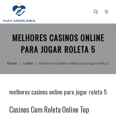
MELHORES CASINOS ONLINE
PARA JOGAR ROLETA 5
Home
casino
melhores casinos online para jogar roleta 5
melhores casinos online para jogar roleta 5
Casinos Com Roleta Online Top