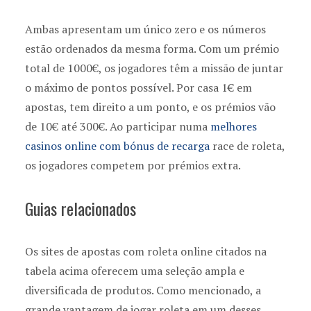
Ambas apresentam um único zero e os números
estão ordenados da mesma forma. Com um prémio
total de 1000€, os jogadores têm a missão de juntar
o máximo de pontos possível. Por casa 1€ em
apostas, tem direito a um ponto, e os prémios vão
de 10€ até 300€. Ao participar numa
melhores
casinos online com bónus de recarga
race de roleta,
os jogadores competem por prémios extra.
Guias relacionados
Os sites de apostas com roleta online citados na
tabela acima oferecem uma seleção ampla e
diversificada de produtos. Como mencionado, a
grande vantagem de jogar roleta em um desses