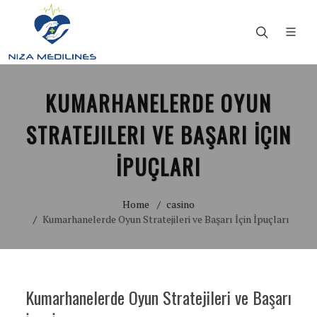
KUMARHANELERDE OYUN
STRATEJILERI VE BAŞARI İÇIN
İPUÇLARI
Home
casino
Kumarhanelerde Oyun Stratejileri ve Başarı İçin İpuçları
Kumarhanelerde Oyun Stratejileri ve Başarı