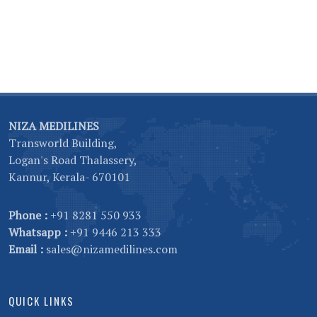
NIZA MEDILINES
Transworld Building,
Logan's Road Thalassery,
Kannur, Kerala- 670101
Phone :
+91 8281 550 933
Whatsapp :
+91 9446 213 333
Email :
sales@nizamedilines.com
QUICK LINKS