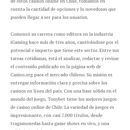
de estos casinos online en Chile, tomamos en
cuenta la cantidad de opciones y lo novedosas que
pueden llegar a ser para los usuarios.
Comenzó su carrera como editora en la industria
iGaming hace más de tres años, cautivándose por el
potencial e impacto que tiene este sector. Entre sus
tareas cotidianas, está el analizar, redactar y revisar
el contenido publicado en la página web de
Casino.org para el mercado chileno. Su misión es
entregar información clara y precisa sobre los
casinos en línea del país. Con una base sólida en el
mundo del juego, Tonybet tiene los mejores juegos
de casino online de Chile. La variedad de juegos es
impresionante, con casi 7.000 títulos, desde
tragamonedas hasta game shows en vivo, y una