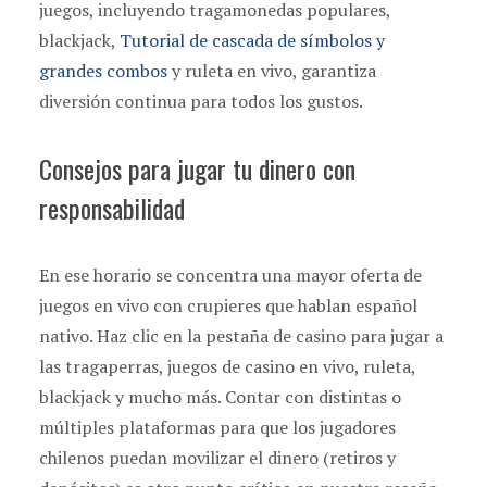
juegos, incluyendo tragamonedas populares,
blackjack,
Tutorial de cascada de símbolos y
grandes combos
y ruleta en vivo, garantiza
diversión continua para todos los gustos.
Consejos para jugar tu dinero con
responsabilidad
En ese horario se concentra una mayor oferta de
juegos en vivo con crupieres que hablan español
nativo. Haz clic en la pestaña de casino para jugar a
las tragaperras, juegos de casino en vivo, ruleta,
blackjack y mucho más. Contar con distintas o
múltiples plataformas para que los jugadores
chilenos puedan movilizar el dinero (retiros y