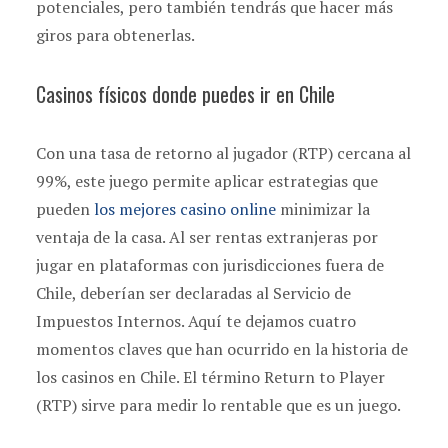
potenciales, pero también tendrás que hacer más
giros para obtenerlas.
Casinos físicos donde puedes ir en Chile
Con una tasa de retorno al jugador (RTP) cercana al
99%, este juego permite aplicar estrategias que
pueden
los mejores casino online
minimizar la
ventaja de la casa. Al ser rentas extranjeras por
jugar en plataformas con jurisdicciones fuera de
Chile, deberían ser declaradas al Servicio de
Impuestos Internos. Aquí te dejamos cuatro
momentos claves que han ocurrido en la historia de
los casinos en Chile. El término Return to Player
(RTP) sirve para medir lo rentable que es un juego.