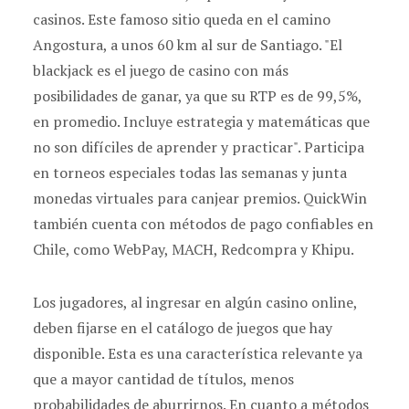
casinos. Este famoso sitio queda en el camino
Angostura, a unos 60 km al sur de Santiago. "El
blackjack es el juego de casino con más
posibilidades de ganar, ya que su RTP es de 99,5%,
en promedio. Incluye estrategia y matemáticas que
no son difíciles de aprender y practicar". Participa
en torneos especiales todas las semanas y junta
monedas virtuales para canjear premios. QuickWin
también cuenta con métodos de pago confiables en
Chile, como WebPay, MACH, Redcompra y Khipu.
Los jugadores, al ingresar en algún casino online,
deben fijarse en el catálogo de juegos que hay
disponible. Esta es una característica relevante ya
que a mayor cantidad de títulos, menos
probabilidades de aburrirnos. En cuanto a métodos