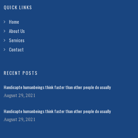
QUICK LINKS
Home
About Us
Services
Contact
RECENT POSTS
Handicapte humanbeings think faster than other people do usually
August 29, 2021
Handicapte humanbeings think faster than other people do usually
August 29, 2021