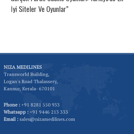
İyi Siteler Ve Oyunlar”
NIZA MEDILINES
Transworld Building,
Logan's Road Thalassery,
Kannur, Kerala- 670101
Phone :
+91 8281 550 933
Whatsapp :
+91 9446 213 333
Email :
sales@nizamedilines.com