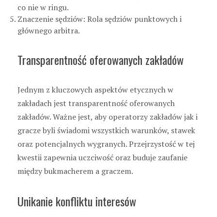
co nie w ringu.
Znaczenie sędziów: Rola sędziów punktowych i
głównego arbitra.
Transparentność oferowanych zakładów
Jednym z kluczowych aspektów etycznych w
zakładach jest transparentność oferowanych
zakładów. Ważne jest, aby operatorzy zakładów jak i
gracze byli świadomi wszystkich warunków, stawek
oraz potencjalnych wygranych. Przejrzystość w tej
kwestii zapewnia uczciwość oraz buduje zaufanie
między bukmacherem a graczem.
Unikanie konfliktu interesów