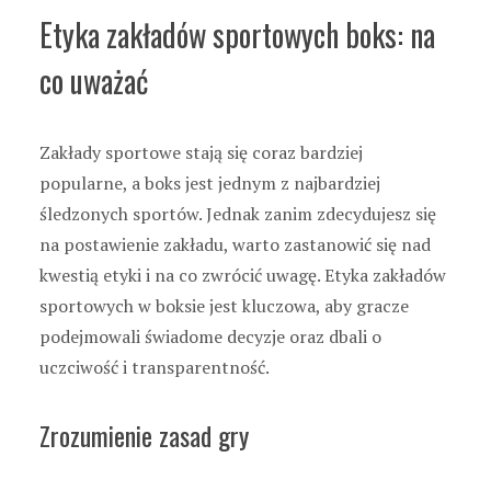
Etyka zakładów sportowych boks: na
co uważać
Zakłady sportowe stają się coraz bardziej
popularne, a boks jest jednym z najbardziej
śledzonych sportów. Jednak zanim zdecydujesz się
na postawienie zakładu, warto zastanowić się nad
kwestią etyki i na co zwrócić uwagę. Etyka zakładów
sportowych w boksie jest kluczowa, aby gracze
podejmowali świadome decyzje oraz dbali o
uczciwość i transparentność.
Zrozumienie zasad gry