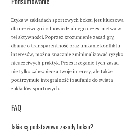
Podsumowanie
Etyka w zakładach sportowych boksu jest kluczowa
dla uczciwego i odpowiedzialnego uczestnictwa w
tej aktywności. Poprzez zrozumienie zasad gry,
dbanie o transparentność oraz unikanie konfliktu
interesów, można znacznie zminimalizować ryzyko
nieuczciwych praktyk. Przestrzeganie tych zasad
nie tylko zabezpiecza twoje interesy, ale także
podtrzymuje integralność i zaufanie do świata
zakładów sportowych.
FAQ
Jakie są podstawowe zasady boksu?