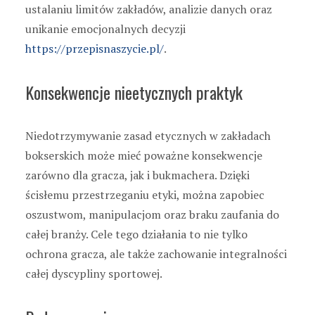
ustalaniu limitów zakładów, analizie danych oraz
unikanie emocjonalnych decyzji
https://przepisnaszycie.pl/
.
Konsekwencje nieetycznych praktyk
Niedotrzymywanie zasad etycznych w zakładach
bokserskich może mieć poważne konsekwencje
zarówno dla gracza, jak i bukmachera. Dzięki
ścisłemu przestrzeganiu etyki, można zapobiec
oszustwom, manipulacjom oraz braku zaufania do
całej branży. Cele tego działania to nie tylko
ochrona gracza, ale także zachowanie integralności
całej dyscypliny sportowej.