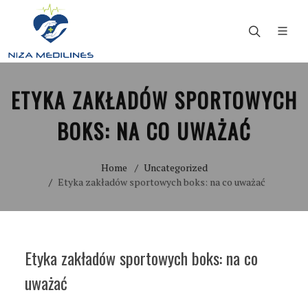
ETYKA ZAKŁADÓW SPORTOWYCH
BOKS: NA CO UWAŻAĆ
Home
Uncategorized
Etyka zakładów sportowych boks: na co uważać
Etyka zakładów sportowych boks: na co
uważać