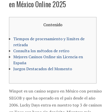
en México Online 2025
Contenido
Tiempos de procesamiento y límites de
retirada
Consulta los métodos de retiro
Mejores Casinos Online sin Licencia en
España
Juegos Destacados del Momento
Winpot es un casino seguro en México con permiso
SEGOB y que ha operado en el país desde el año
2006. Lucky Days entra en nuestro top 3 de casinos