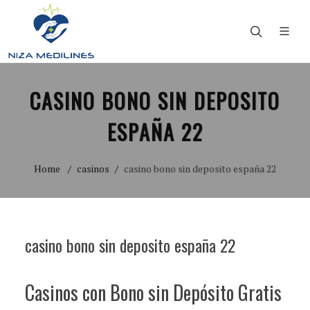
CASINO BONO SIN DEPOSITO
ESPAÑA 22
Home
casinos
casino bono sin deposito españa 22
casino bono sin deposito españa 22
Casinos con Bono sin Depósito Gratis