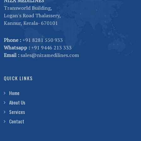
NIZA MEDILINES
Transworld Building,
Logan's Road Thalassery,
Kannur, Kerala- 670101
Phone :
+91 8281 550 933
Whatsapp :
+91 9446 213 333
Email :
sales@nizamedilines.com
QUICK LINKS
Home
About Us
Services
Contact