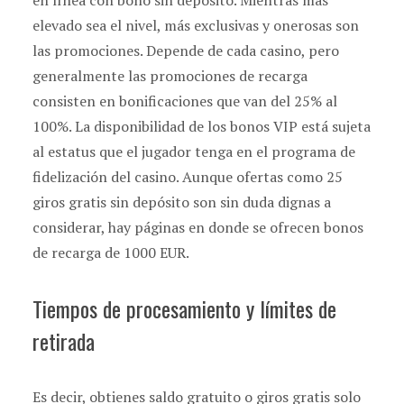
en línea con bono sin depósito. Mientras más
elevado sea el nivel, más exclusivas y onerosas son
las promociones. Depende de cada casino, pero
generalmente las promociones de recarga
consisten en bonificaciones que van del 25% al
100%. La disponibilidad de los bonos VIP está sujeta
al estatus que el jugador tenga en el programa de
fidelización del casino. Aunque ofertas como 25
giros gratis sin depósito son sin duda dignas a
considerar, hay páginas en donde se ofrecen bonos
de recarga de 1000 EUR.
Tiempos de procesamiento y límites de
retirada
Es decir, obtienes saldo gratuito o giros gratis solo