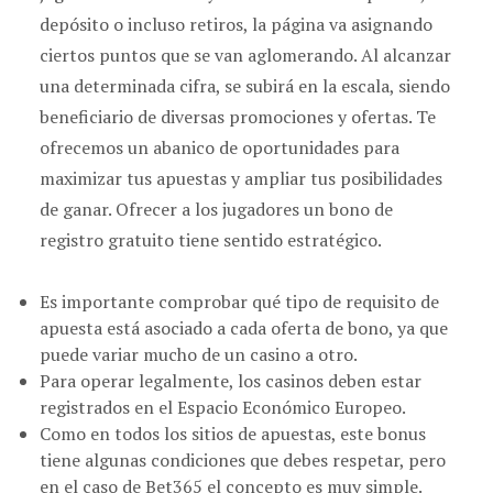
depósito o incluso retiros, la página va asignando
ciertos puntos que se van aglomerando. Al alcanzar
una determinada cifra, se subirá en la escala, siendo
beneficiario de diversas promociones y ofertas. Te
ofrecemos un abanico de oportunidades para
maximizar tus apuestas y ampliar tus posibilidades
de ganar. Ofrecer a los jugadores un bono de
registro gratuito tiene sentido estratégico.
Es importante comprobar qué tipo de requisito de
apuesta está asociado a cada oferta de bono, ya que
puede variar mucho de un casino a otro.
Para operar legalmente, los casinos deben estar
registrados en el Espacio Económico Europeo.
Como en todos los sitios de apuestas, este bonus
tiene algunas condiciones que debes respetar, pero
en el caso de Bet365 el concepto es muy simple.